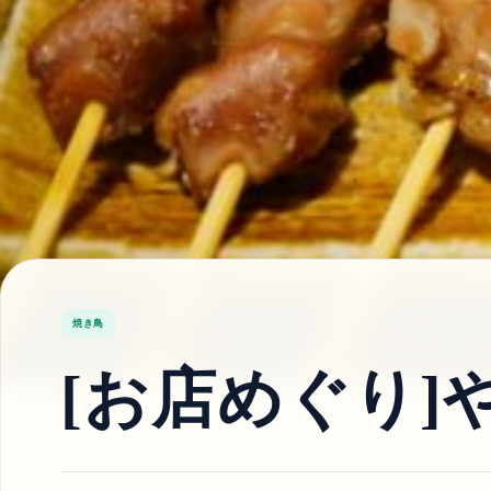
焼き鳥
[お店めぐり]