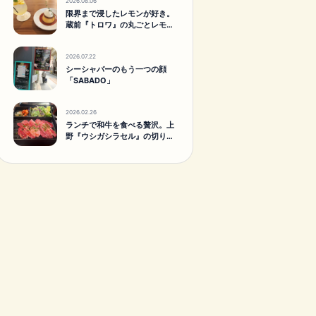
2026.08.06
限界まで浸したレモンが好き。
蔵前『トロワ』の丸ごとレモン
スカッシュ。
2026.07.22
シーシャバーのもう一つの顔
「SABADO」
2026.02.26
ランチで和牛を食べる贅沢。上
野『ウシガシラセル』の切り落
としランチがすごかった