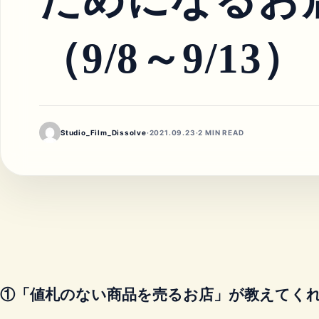
（9/8～9/13）
Studio_Film_Dissolve
·
2021.09.23
·
2 MIN READ
①「値札のない商品を売るお店」が教えてく