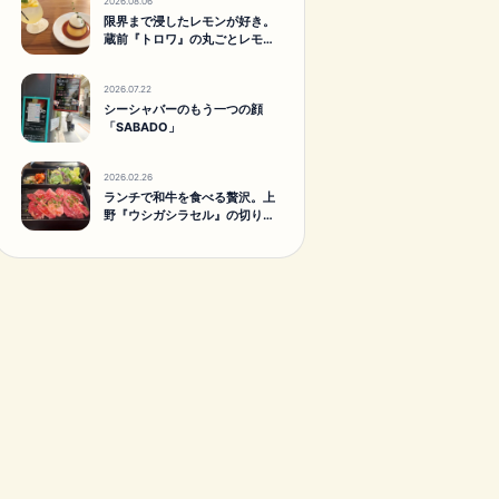
2026.08.06
限界まで浸したレモンが好き。
蔵前『トロワ』の丸ごとレモン
スカッシュ。
2026.07.22
シーシャバーのもう一つの顔
「SABADO」
2026.02.26
ランチで和牛を食べる贅沢。上
野『ウシガシラセル』の切り落
としランチがすごかった