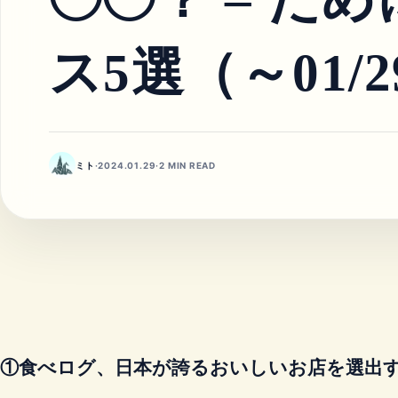
ス5選（～01/2
ミト
·
2024.01.29
·
2 MIN READ
①食べログ、日本が誇るおいしいお店を選出する「The