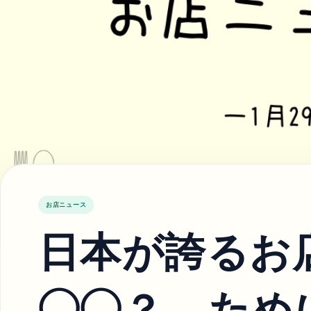
お店ニュース
日本が誇るお
◯◯？ – た