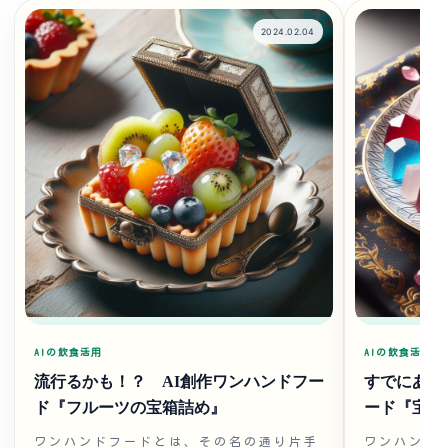
2024.02.04
AIの飲食活用
AIの飲食活用
流行るかも！？ AI創作ワンハンドフー
すでにあっ
ド『フルーツの宝箱詰め』
ード『宝石
ワンハンドフードとは、その名の通り片手
ワンハンド